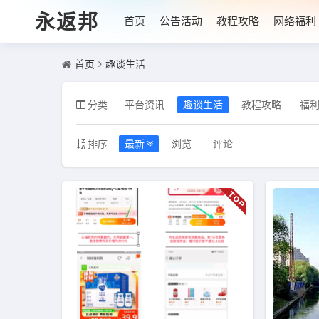
永返邦
首页
公告活动
教程攻略
网络福利
首页
趣谈生活
分类
平台资讯
趣谈生活
教程攻略
福
排序
最新
浏览
评论