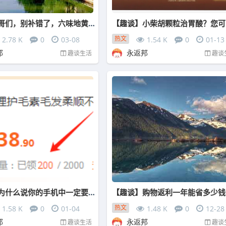
【趣谈】哥们，别补错了，六味地黄丸原本是给孩子用的！
热文
2.78 K
0
03-08
1.54 K
0
01-13
邦
永返邦
趣谈生活
趣谈
【趣谈】为什么说你的手机中一定要有一款返利软件
【趣谈】购物返利一年能省多少钱
热文
1.58 K
0
01-04
1.48 K
0
12-28
邦
永返邦
趣谈生活
趣谈