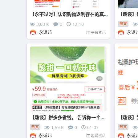
【永不过时】认识购物返利存在的真正意义
热文
3.03 K
0
12-10
永返邦
永返
平台资讯
【趣谈】拼多多省钱， 告诉你一个秘密！
热文
热文
1.59 K
0
01-07
永返邦
永返
趣谈生活