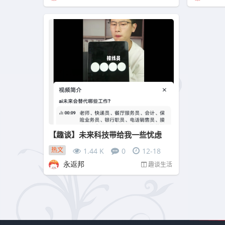
【趣谈】未来科技带给我一些忧虑
热文
1.44 K
0
12-18
永返邦
趣谈生活