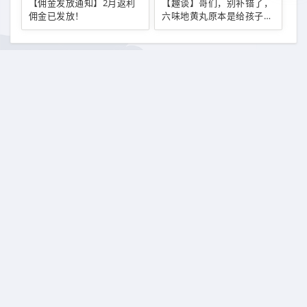
【佣金发放通知】2月返利
【趣谈】哥们，别补错了，
佣金已发放！
六味地黄丸原本是给孩子用
的！
发表评论
快捷回复：
表情：