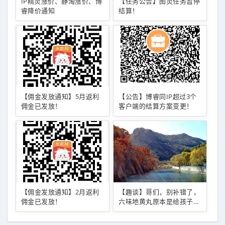
IP精灵涨价、静淘涨价、博
【任务公告】图灵任务暂停
睿降价通知
结算！
【佣金发放通知】5月返利
【公告】博睿同IP超过3个
佣金已发放！
客户端的结算方案变更！
【佣金发放通知】2月返利
【趣谈】哥们，别补错了，
佣金已发放！
六味地黄丸原本是给孩子用
的！